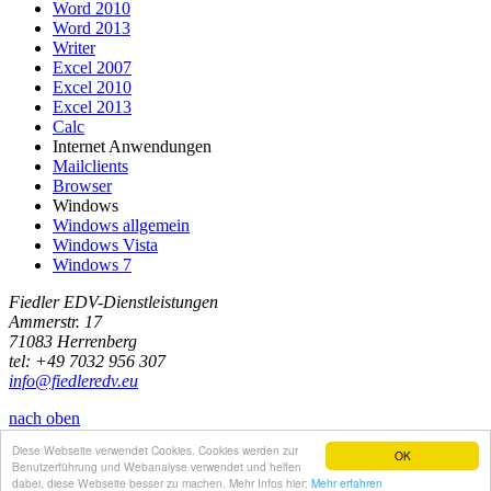
Word 2010
Word 2013
Writer
Excel 2007
Excel 2010
Excel 2013
Calc
Internet Anwendungen
Mailclients
Browser
Windows
Windows allgemein
Windows Vista
Windows 7
Fiedler
EDV-Dienstleistungen
Ammerstr. 17
71083
Herrenberg
tel: +49 7032 956 307
info@fiedleredv.eu
nach oben
Diese Webseite verwendet Cookies. Cookies werden zur
sitemap
|
impressum
|
datenschutz
OK
Benutzerführung und Webanalyse verwendet und helfen
© by Kerstin Fiedler
dabei, diese Webseite besser zu machen. Mehr Infos hier:
Mehr erfahren